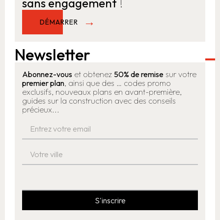
sans engagement
!
DÉMARRER
Newsletter
Abonnez-vous
et obtenez
50% de remise
sur votre
premier plan
, ainsi que des … codes promo
exclusifs, nouveaux plans en avant-première,
guides sur la construction avec des conseils
précieux...
S'inscrire