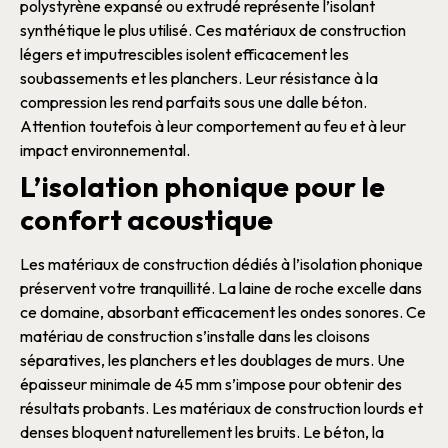
polystyrène
expansé ou extrudé représente l’
isolant
synthétique le plus utilisé. Ces
matériaux de construction
légers et imputrescibles isolent efficacement les
soubassements et les planchers. Leur résistance à la
compression les rend parfaits sous une
dalle
béton
.
Attention toutefois à leur comportement au feu et à leur
impact environnemental.
L’isolation phonique pour le
confort acoustique
Les
matériaux de construction
dédiés à l’
isolation phonique
préservent votre tranquillité. La
laine de roche
excelle dans
ce domaine, absorbant efficacement les ondes sonores. Ce
matériau de construction
s’installe dans les cloisons
séparatives, les planchers et les doublages de
murs
. Une
épaisseur minimale de 45 mm s’impose pour obtenir des
résultats probants.
Les
matériaux de construction
lourds et
denses bloquent naturellement les bruits. Le
béton
, la