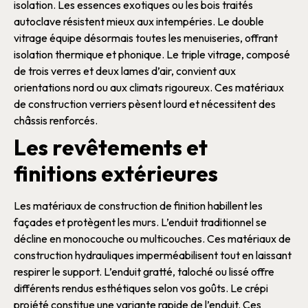
isolation
. Les essences exotiques ou les
bois
traités
autoclave résistent mieux aux intempéries.
Le
double
vitrage
équipe désormais toutes les
menuiseries
, offrant
isolation thermique
et
phonique
. Le
triple vitrage
, composé
de trois verres et deux lames d’air, convient aux
orientations nord ou aux climats rigoureux. Ces
matériaux
de construction
verriers pèsent lourd et nécessitent des
châssis
renforcés.
Les revêtements et
finitions extérieures
Les
matériaux de construction
de finition habillent les
façades
et protègent les
murs
. L’
enduit
traditionnel se
décline en monocouche ou multicouches. Ces
matériaux de
construction
hydrauliques imperméabilisent tout en laissant
respirer le support. L’
enduit
gratté, taloché ou lissé offre
différents rendus esthétiques selon vos goûts.
Le
crépi
projété constitue une variante rapide de l’
enduit
. Ces