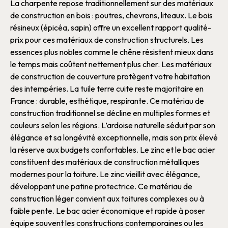
La
charpente
repose traditionnellement sur des
matériaux
de construction
en
bois
:
poutres
,
chevrons
,
liteaux
. Le
bois
résineux (épicéa, sapin) offre un excellent rapport qualité-
prix pour ces
matériaux de construction
structurels. Les
essences plus nobles comme le chêne résistent mieux dans
le temps mais coûtent nettement plus cher.
Les
matériaux
de construction
de couverture protègent votre
habitation
des intempéries. La
tuile
terre cuite reste majoritaire en
France : durable, esthétique, respirante. Ce
matériau de
construction
traditionnel se décline en multiples
formes
et
couleurs selon les régions. L’
ardoise
naturelle séduit par son
élégance et sa longévité exceptionnelle, mais son prix élevé
la réserve aux
budgets
confortables.
Le
zinc
et le
bac acier
constituent des
matériaux de construction
métalliques
modernes pour la
toiture
. Le
zinc
vieillit avec élégance,
développant une patine protectrice. Ce
matériau de
construction
léger convient aux
toitures
complexes ou à
faible pente. Le
bac acier
économique et rapide à poser
équipe souvent les
constructions
contemporaines ou les