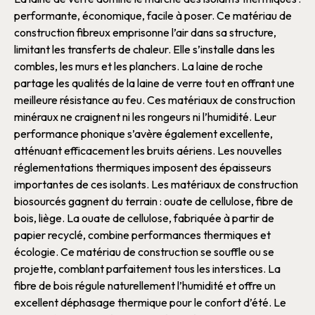
performante, économique, facile à poser. Ce
matériau de
construction
fibreux emprisonne l’air dans sa structure,
limitant les transferts de chaleur. Elle s’installe dans les
combles, les
murs
et les planchers.
La
laine de roche
partage les qualités de la
laine de verre
tout en offrant une
meilleure résistance au feu. Ces
matériaux de construction
minéraux ne craignent ni les rongeurs ni l’humidité. Leur
performance
phonique
s’avère également excellente,
atténuant efficacement les bruits aériens. Les nouvelles
réglementations thermiques imposent des épaisseurs
importantes de ces
isolants
.
Les
matériaux de construction
biosourcés gagnent du terrain :
ouate de cellulose
,
fibre de
bois
,
liège
. La
ouate de cellulose
, fabriquée à partir de
papier recyclé, combine performances
thermiques
et
écologie. Ce
matériau de construction
se souffle ou se
projette, comblant parfaitement tous les interstices. La
fibre de bois
régule naturellement l’humidité et offre un
excellent déphasage thermique pour le confort d’été.
Le