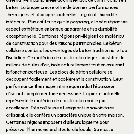
alternative traditionnelle aux
matériaux de construction
en
béton
. La
brique
creuse offre de bonnes performances
thermiques
et
phoniques
naturelles, régulant l’humidité
intérieure. Plus coûteuse que le
parpaing
, elle séduit par son
aspect esthétique en
brique
apparente et sa durabilité
exceptionnelle. Certaines régions privilégient ce
matériau
de construction
pour des raisons patrimoniales.
Le
béton
cellulaire
combine les avantages du
béton
traditionnel et de
l’
isolation
. Ce
matériau de construction
léger, constitué de
millions de bulles d’air, isole naturellement tout en assurant
la fonction porteuse. Les blocs de
béton
cellulaire se
découpent facilement et accélèrent la
construction
. Leur
performance
thermique
intrinsèque réduit l’épaisseur
d’
isolant
complémentaire nécessaire.
La
pierre
naturelle
représente le
matériau de construction
noble par
excellence. Très coûteuse et exigeant un savoir-faire
artisanal, elle confère un caractère unique à votre
maison
.
Certaines régions imposent d’ailleurs la
pierre
pour
préserver l’harmonie architecturale locale. Sa masse