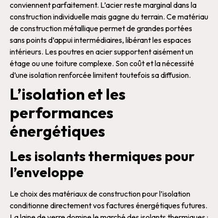
conviennent parfaitement.
L’
acier
reste marginal dans la
construction
individuelle mais gagne du terrain. Ce
matériau
de construction
métallique permet de grandes portées
sans points d’appui intermédiaires, libérant les espaces
intérieurs. Les
poutres
en
acier
supportent aisément un
étage ou une
toiture
complexe. Son coût et la nécessité
d’une
isolation
renforcée limitent toutefois sa diffusion.
L’isolation et les
performances
énergétiques
Les isolants thermiques pour
l’enveloppe
Le choix des
matériaux de construction
pour l’
isolation
conditionne directement vos factures énergétiques futures.
La
laine de verre
domine le marché des
isolants thermiques
: