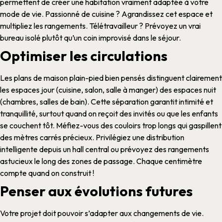
permettent de créer une
habitation
vraiment adaptée à votre
mode de vie. Passionné de cuisine ? Agrandissez cet espace et
multipliez les rangements. Télétravailleur ? Prévoyez un vrai
bureau isolé plutôt qu’un coin improvisé dans le
séjour
.
Optimiser les circulations
Les
plans de maison plain-pied
bien pensés distinguent clairement
les espaces jour (cuisine,
salon
, salle à manger) des espaces nuit
(
chambres
,
salles de bain
). Cette séparation garantit intimité et
tranquillité, surtout quand on reçoit des invités ou que les enfants
se couchent tôt.
Méfiez-vous des couloirs trop longs qui gaspillent
des mètres carrés précieux. Privilégiez une distribution
intelligente depuis un
hall
central ou prévoyez des rangements
astucieux le long des zones de passage. Chaque centimètre
compte quand on
construit
!
Penser aux évolutions futures
Votre
projet
doit pouvoir s’adapter aux changements de vie.