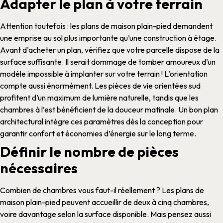
Adapter le plan à votre terrain
Attention toutefois : les
plans de maison plain-pied
demandent
une
emprise au sol
plus importante qu’une
construction
à étage.
Avant d’
acheter un plan
, vérifiez que votre
parcelle
dispose de la
surface
suffisante. Il serait dommage de tomber amoureux d’un
modèle
impossible à implanter sur votre
terrain
!
L’orientation
compte aussi énormément. Les
pièces de vie
orientées sud
profitent d’un maximum de lumière naturelle, tandis que les
chambres
à l’est bénéficient de la douceur matinale. Un bon
plan
architectural
intègre ces paramètres dès la conception pour
garantir confort et économies d’énergie sur le long terme.
Définir le nombre de pièces
nécessaires
Combien de
chambres
vous faut-il réellement ? Les
plans de
maison plain-pied
peuvent accueillir de deux à cinq
chambres
,
voire davantage selon la
surface
disponible. Mais pensez aussi