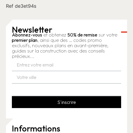
Ref de3et94s
Newsletter
Abonnez-vous
et obtenez
50% de remise
sur votre
premier plan
, ainsi que des … codes promo
exclusifs, nouveaux plans en avant-première,
guides sur la construction avec des conseils
précieux...
S'inscrire
Informations