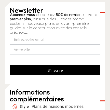
Newsletter
Abonnez-vous
et obtenez
50% de remise
sur votre
premier plan
, ainsi que des … codes promo
exclusifs, nouveaux plans en avant-première,
guides sur la construction avec des conseils
précieux...
S'inscrire
Informations
complémentaires
Style :
Plans de maisons modernes