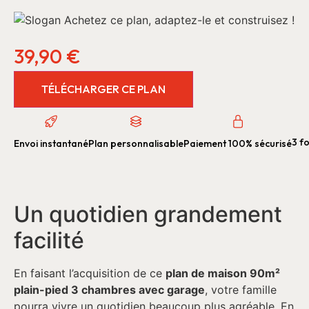
39,90
€
TÉLÉCHARGER CE PLAN
3 fo
Envoi instantané
Plan personnalisable
Paiement 100% sécurisé
Un quotidien grandement
facilité
En faisant l’acquisition de ce
plan de maison 90m²
plain-pied 3 chambres avec garage
, votre famille
pourra vivre un quotidien beaucoup plus agréable. En