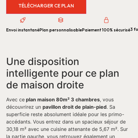
TÉLÉCHARGER CE PLAN
3 fo
Envoi instantané
Plan personnalisable
Paiement 100% sécurisé
Une disposition
intelligente pour ce plan
de maison droite
Avec ce
plan maison 80m² 3 chambres
, vous
découvrirez un
pavillon droit de plain-pied
. Sa
superficie reste absolument idéale pour les primo-
accédants. Vous entrez dans un spacieux séjour de
30,18 m² avec une cuisine attenante de 5,67 m². Sur
la partie gauche, vous retrouvez également un