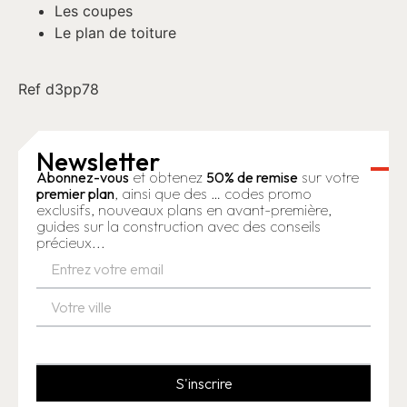
Les coupes
Le plan de toiture
Ref d3pp78
Newsletter
Abonnez-vous
et obtenez
50% de remise
sur votre
premier plan
, ainsi que des … codes promo
exclusifs, nouveaux plans en avant-première,
guides sur la construction avec des conseils
précieux...
S'inscrire