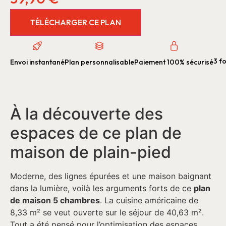
TÉLÉCHARGER CE PLAN
3 fo
Envoi instantané
Plan personnalisable
Paiement 100% sécurisé
À la découverte des
espaces de ce plan de
maison de plain-pied
Moderne, des lignes épurées et une maison baignant
dans la lumière, voilà les arguments forts de ce
plan
de maison 5 chambres
. La cuisine américaine de
8,33 m² se veut ouverte sur le séjour de 40,63 m².
Tout a été pensé pour l’optimisation des espaces