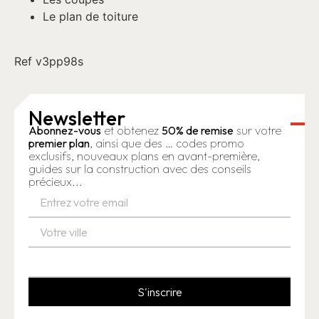
Le plan de toiture
Ref v3pp98s
Newsletter
Abonnez-vous
et obtenez
50% de remise
sur votre
premier plan
, ainsi que des … codes promo
exclusifs, nouveaux plans en avant-première,
guides sur la construction avec des conseils
précieux...
S'inscrire