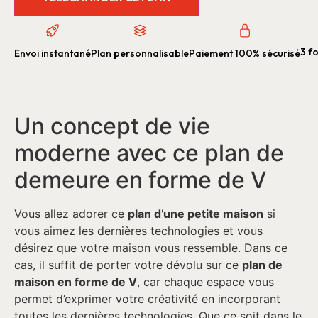
3 fo
Envoi instantané
Plan personnalisable
Paiement 100% sécurisé
Un concept de vie
moderne avec ce plan de
demeure en forme de V
Vous allez adorer ce
plan d’une petite maison
si
vous aimez les dernières technologies et vous
désirez que votre maison vous ressemble. Dans ce
cas, il suffit de porter votre dévolu sur ce
plan de
maison en forme de V
, car chaque espace vous
permet d’exprimer votre créativité en incorporant
toutes les dernières technologies. Que ce soit dans le