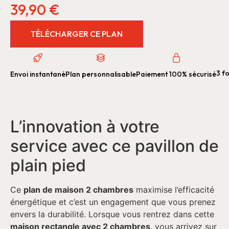
39,90
€
TÉLÉCHARGER CE PLAN
3 fo
Envoi instantané
Plan personnalisable
Paiement 100% sécurisé
L’innovation à votre
service avec ce pavillon de
plain pied
Ce
plan de maison 2 chambres
maximise l’efficacité
énergétique et c’est un engagement que vous prenez
envers la durabilité. Lorsque vous rentrez dans cette
maison rectangle avec 2 chambres
, vous arrivez sur