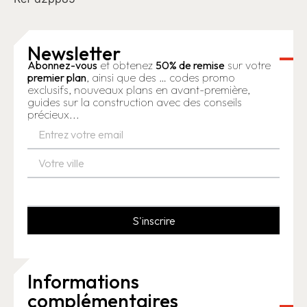
Newsletter
Abonnez-vous
et obtenez
50% de remise
sur votre
premier plan
, ainsi que des … codes promo
exclusifs, nouveaux plans en avant-première,
guides sur la construction avec des conseils
précieux...
S'inscrire
Informations
complémentaires