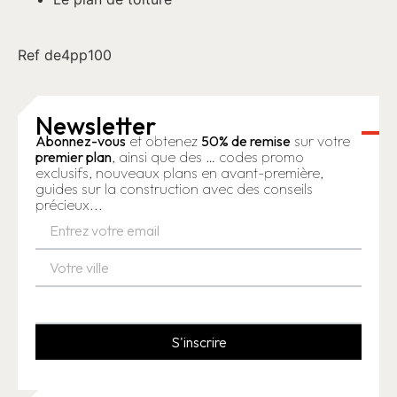
Ref de4pp100
Newsletter
Abonnez-vous
et obtenez
50% de remise
sur votre
premier plan
, ainsi que des … codes promo
exclusifs, nouveaux plans en avant-première,
guides sur la construction avec des conseils
précieux...
S'inscrire