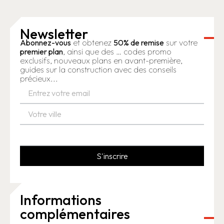
Newsletter
Abonnez-vous
et obtenez
50% de remise
sur votre
premier plan
, ainsi que des … codes promo
exclusifs, nouveaux plans en avant-première,
guides sur la construction avec des conseils
précieux...
S'inscrire
Informations
complémentaires