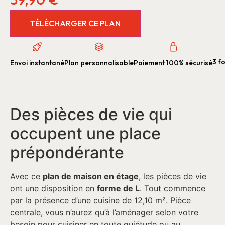
TÉLÉCHARGER CE PLAN
3 fo
Envoi instantané
Plan personnalisable
Paiement 100% sécurisé
Des pièces de vie qui
occupent une place
prépondérante
Avec ce
plan de maison en étage
, les pièces de vie
ont une disposition en
forme de L
. Tout commence
par la présence d’une cuisine de 12,10 m². Pièce
centrale, vous n’aurez qu’à l’aménager selon votre
besoin pour cuisiner en toute quiétude ou au