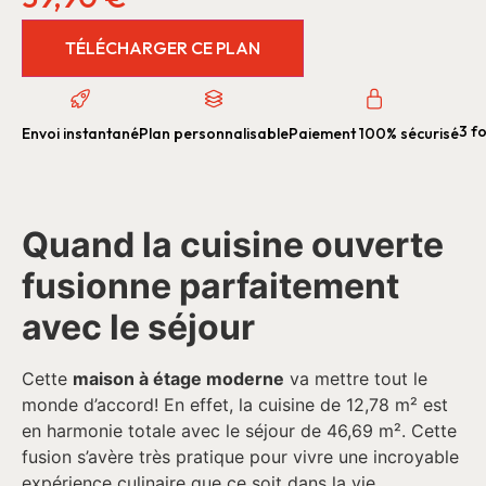
TÉLÉCHARGER CE PLAN
3 fo
Envoi instantané
Plan personnalisable
Paiement 100% sécurisé
Quand la cuisine ouverte
fusionne parfaitement
avec le séjour
Cette
maison à étage moderne
va mettre tout le
monde d’accord! En effet, la cuisine de 12,78 m² est
en harmonie totale avec le séjour de 46,69 m². Cette
fusion s’avère très pratique pour vivre une incroyable
expérience culinaire que ce soit dans la vie