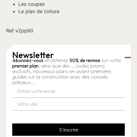
Les coupes
Le plan de toiture
Ref v2pp90
Newsletter
Abonnez-vous
et obtenez
50% de remise
sur votre
premier plan
, ainsi que des … codes promo
exclusifs, nouveaux plans en avant-première,
guides sur la construction avec des conseils
précieux...
S'inscrire